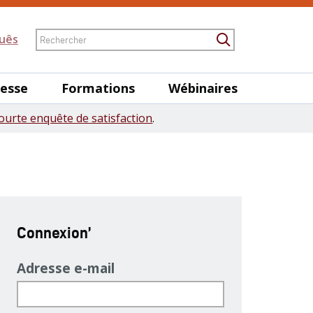
Rechercher
uês
Submit Searc
nesse
Formations
Wébinaires
ourte enquête de satisfaction
.
Connexion’
Adresse e-mail