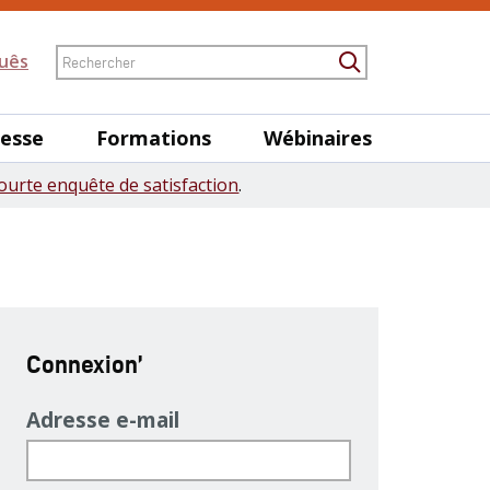
Rechercher
uês
Submit Searc
nesse
Formations
Wébinaires
ourte enquête de satisfaction
.
Connexion’
Adresse e-mail