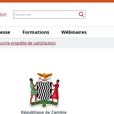
Rechercher
lish
Submit Searc
nesse
Formations
Wébinaires
ourte enquête de satisfaction
.
République de Zambie