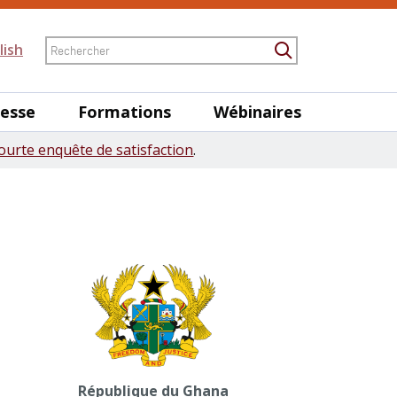
Rechercher
lish
Submit Searc
nesse
Formations
Wébinaires
ourte enquête de satisfaction
.
République du Ghana